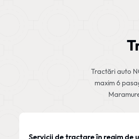
T
Tractări auto N
maxim 6 pasager
Maramureș
Servicii de tractare în regim de 