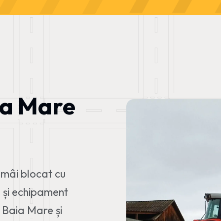
ia Mare
ămâi blocat cu
ă și echipament
n Baia Mare și