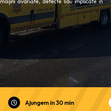
așini avariate, defecte sau implicate în
Ajungem in 30 min