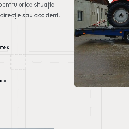
entru orice situație –
a direcție sau accident.
te și
cii