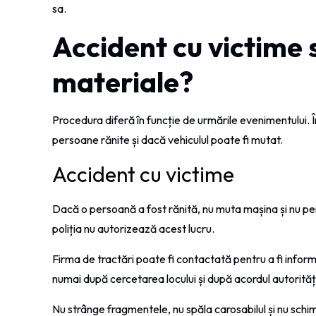
sa.
Accident cu victime
materiale?
Procedura diferă în funcție de urmările evenimentului. 
persoane rănite și dacă vehiculul poate fi mutat.
Accident cu victime
Dacă o persoană a fost rănită, nu muta mașina și nu p
poliția nu autorizează acest lucru.
Firma de tractări poate fi contactată pentru a fi inform
numai după cercetarea locului și după acordul autorități
Nu strânge fragmentele, nu spăla carosabilul și nu schim