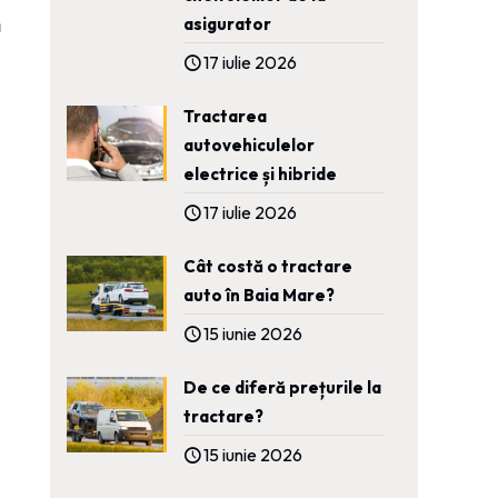
asigurator
ă
17 iulie 2026
Tractarea
autovehiculelor
electrice și hibride
17 iulie 2026
Cât costă o tractare
auto în Baia Mare?
15 iunie 2026
De ce diferă prețurile la
tractare?
15 iunie 2026