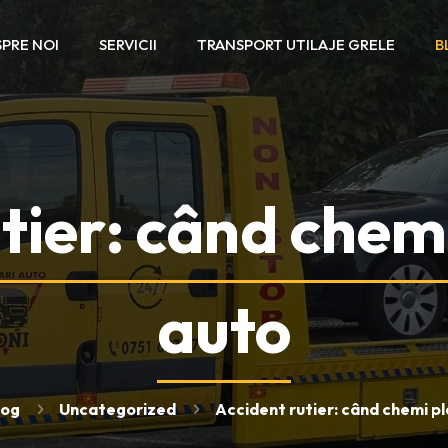
PRE NOI
SERVICII
TRANSPORT UTILAJE GRELE
B
utier: când chem
auto
log
Uncategorized
Accident rutier: când chemi p