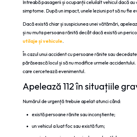
Întreabă pasagerii și ocupanții celuilalt vehicul dacă au d
simptome. După un impact, unele leziuni pot să nu fie e
Dacă există chiar și suspiciunea unei vătămări, apelează
și nu muta persoana rănită decât dacă există un pericol
utilaje și vehicule
.
În cazul unui accident cu persoane rănite sau decedate,
părăsească locul și să nu modifice urmele accidentului. P
care cercetează evenimentul.
Apelează 112 în situațiile gr
Numărul de urgență trebuie apelat atunci când:
există persoane rănite sau inconștiente;
un vehicul a luat foc sau există fum;