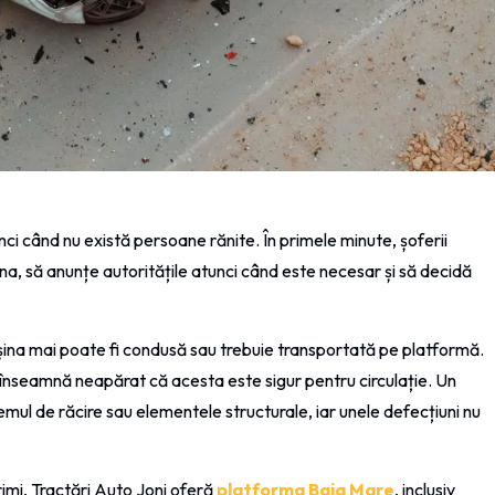
unci când nu există persoane rănite. În primele minute, șoferii
na, să anunțe autoritățile atunci când este necesar și să decidă
șina mai poate fi condusă sau trebuie transportată pe platformă.
 înseamnă neapărat că acesta este sigur pentru circulație. Un
emul de răcire sau elementele structurale, iar unele defecțiuni nu
imi, Tractări Auto Joni oferă
platforma Baia Mare
, inclusiv