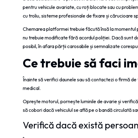
pentru vehicule avariate, cu roți blocate sau cu proble
cu troliu, sisteme profesionale de fixare și cărucioare 
Chemarea platformei trebuie făcută însă la momentul pot
nu trebuie modificate fără acordul poliției. Dacă sunt 
posibil, în afara părții carosabile și semnalizate coresp
Ce trebuie să faci i
Înainte să verifici daunele sau să contactezi o firmă de
medical.
Oprește motorul, pornește luminile de avarie și verifică
să cobori dacă vehiculul se află pe o bandă circulată sau
Verifică dacă există persoan