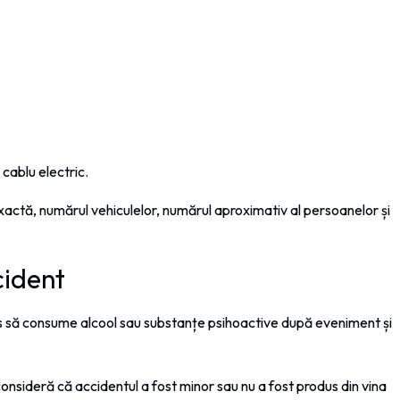
 cablu electric.
xactă, numărul vehiculelor, numărul aproximativ al persoanelor și
cident
zis să consume alcool sau substanțe psihoactive după eveniment și
nsideră că accidentul a fost minor sau nu a fost produs din vina