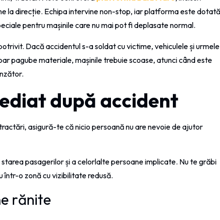
me la direcție. Echipa intervine non-stop, iar platforma este dotat
speciale pentru mașinile care nu mai pot fi deplasate normal.
rivit. Dacă accidentul s-a soldat cu victime, vehiculele și urmele
doar pagube materiale, mașinile trebuie scoase, atunci când este
unzător.
mediat după accident
 tractări, asigură-te că nicio persoană nu are nevoie de ajutor
 starea pasagerilor și a celorlalte persoane implicate. Nu te grăbi
 într-o zonă cu vizibilitate redusă.
e rănite