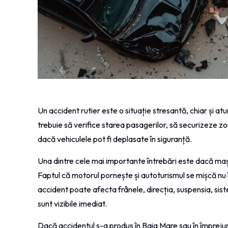
Un accident rutier este o situație stresantă, chiar și at
trebuie să verifice starea pasagerilor, să securizeze zo
dacă vehiculele pot fi deplasate în siguranță.
Una dintre cele mai importante întrebări este dacă ma
Faptul că motorul pornește și autoturismul se mișcă nu
accident poate afecta frânele, direcția, suspensia, sist
sunt vizibile imediat.
Dacă accidentul s-a produs în Baia Mare sau în împrejur