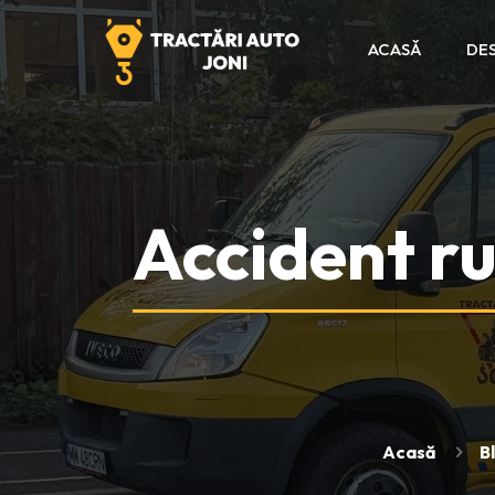
ACASĂ
DES
Accident r
Acasă
B