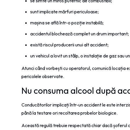
se simte un miros puternic de combustibil;
sunt implicate mărfuri periculoase;
mașina se află într-o poziție instabilă;
accidentul blochează complet un drum important;
există riscul producerii unui alt accident;
un vehicul a lovit un stâlp, o instalație de gaz sau un
Atunci când vorbești cu operatorul, comunică locația e
pericolele observate.
Nu consuma alcool după ac
Conducătorilor implicați într-un accident le este inter
până la testare ori recoltarea probelor biologice.
Această regulă trebuie respectată chiar dacă șoferul co