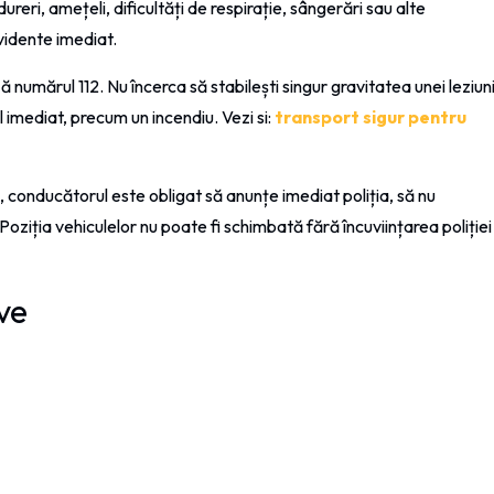
ureri, amețeli, dificultăți de respirație, sângerări sau alte
vidente imediat.
 numărul 112. Nu încerca să stabilești singur gravitatea unei leziun
 imediat, precum un incendiu. Vezi si:
transport sigur pentru
 conducătorul este obligat să anunțe imediat poliția, să nu
oziția vehiculelor nu poate fi schimbată fără încuviințarea poliției
ave