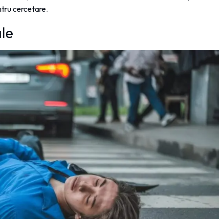
ntru cercetare.
le