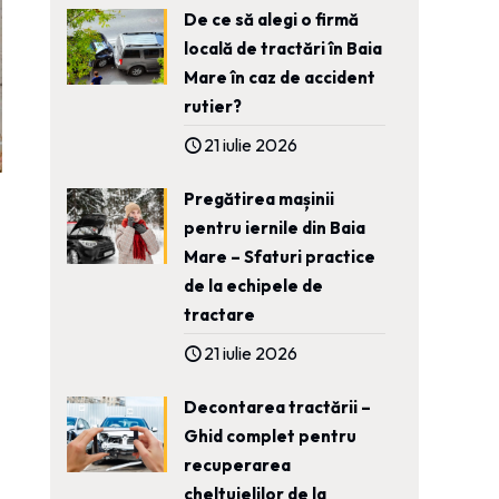
De ce să alegi o firmă
locală de tractări în Baia
Mare în caz de accident
rutier?
21 iulie 2026
Pregătirea mașinii
pentru iernile din Baia
Mare – Sfaturi practice
de la echipele de
tractare
21 iulie 2026
Decontarea tractării –
Ghid complet pentru
recuperarea
cheltuielilor de la