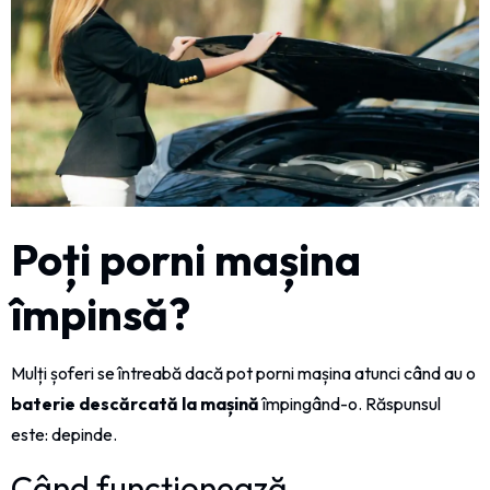
Poți porni mașina
împinsă?
Mulți șoferi se întreabă dacă pot porni mașina atunci când au o
baterie descărcată la mașină
împingând-o. Răspunsul
este: depinde.
Când funcționează