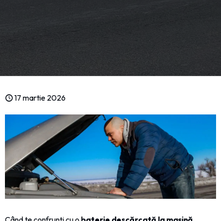
17 martie 2026
Când te confrunți cu o
baterie descărcată la mașină
,