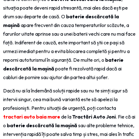
situația poate deveni rapid stresantă, mai ales dacă ești pe
drum sau departe de casă. O
baterie descărcată la
mașină
apare frecvent din cauza temperaturilor scăzute, a
farurilor uitate aprinse sau a unei baterii vechi care nu mai face
față. Indiferent de cauză, este important să știi ce pași să
urmezi imediat pentru a evita blocarea completă și pentru a
reporni autoturismul în siguranță. De multe ori, o
baterie
descărcată la mașină
poate fi rezolvată rapid dacă ai
cabluri de pornire sau ajutor din partea altui șofer.
Dacă nu ai la îndemână soluții rapide sau nu te simți sigur să
intervii singur, cea mai bună variantă este să apelezi la
profesioniști. Pentru situații de urgență, poți contacta
tractari auto baia mare
de la
Tractări Auto Joni
. Fie că ai
o
baterie descărcată la mașină
sau alte probleme tehnice,
intervenția rapidă îți poate salva timp și stres, mai ales în trafic