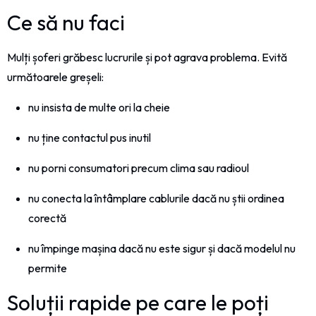
Ce să nu faci
Mulți șoferi grăbesc lucrurile și pot agrava problema. Evită
următoarele greșeli:
nu insista de multe ori la cheie
nu ține contactul pus inutil
nu porni consumatori precum clima sau radioul
nu conecta la întâmplare cablurile dacă nu știi ordinea
corectă
nu împinge mașina dacă nu este sigur și dacă modelul nu
permite
Soluții rapide pe care le poți