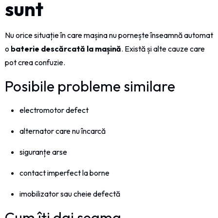
sunt
Nu orice situație în care mașina nu pornește înseamnă automat
o
baterie descărcată la mașină
. Există și alte cauze care
pot crea confuzie.
Posibile probleme similare
electromotor defect
alternator care nu încarcă
siguranțe arse
contact imperfect la borne
imobilizator sau cheie defectă
Cum îți dai seama