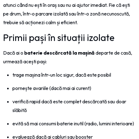
atunci când nu ești în oraș sau nu ai ajutor imediat. Fie că ești
pe drum, într-o parcare izolată sau într-o zonă necunoscută,
trebuie să acționezi calm și eficient.
Primii pași în situații izolate
Dacă ai o
baterie descărcată la mașină
departe de casă,
urmează acești pași:
trage mașina într-un loc sigur, dacă este posibil
pornește avariile (dacă mai ai curent)
verifică rapid dacă este complet descărcată sau doar
slăbită
evită să mai consumi baterie inutil (radio, lumini interioare)
evaluează dacă ai cabluri sau booster