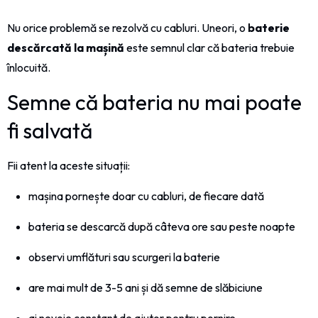
Nu orice problemă se rezolvă cu cabluri. Uneori, o
baterie
descărcată la mașină
este semnul clar că bateria trebuie
înlocuită.
Semne că bateria nu mai poate
fi salvată
Fii atent la aceste situații:
mașina pornește doar cu cabluri, de fiecare dată
bateria se descarcă după câteva ore sau peste noapte
observi umflături sau scurgeri la baterie
are mai mult de 3-5 ani și dă semne de slăbiciune
ai nevoie constant de ajutor pentru pornire